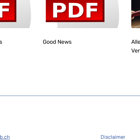
s
Good News
All
Ver
b.ch
Disclaimer