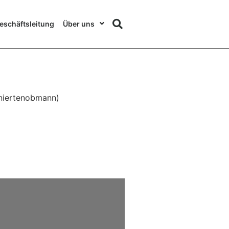
eschäftsleitung
Über uns
oniertenobmann)