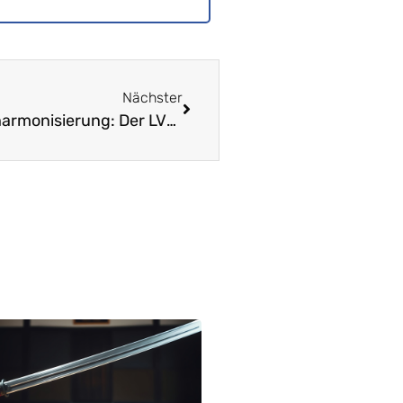
Nächster
Angesichts der Evolution der Bildungsharmonisierung: Der LVB fordert mehrjährige Verschiebung des LP21