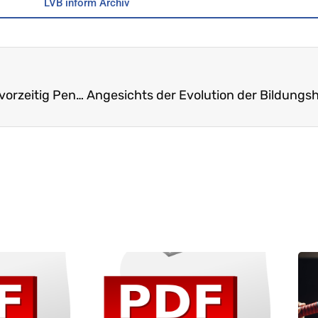
LVB inform Archiv
Das pädagogische Quartett: Am Stammtisch der vorzeitig Pensionierten