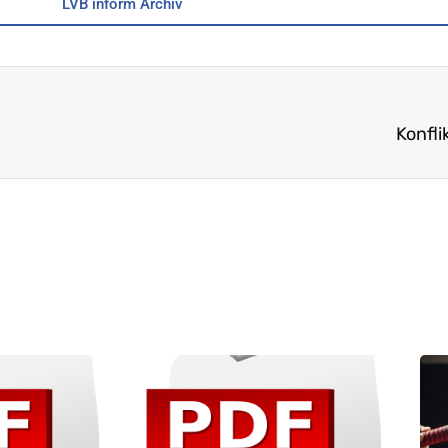
LVB inform Archiv
Konfl