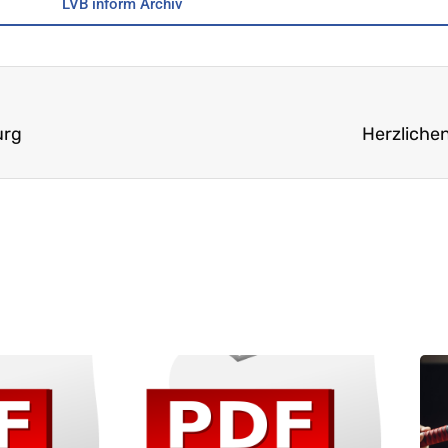
LVB inform Archiv
urg
Herzliche