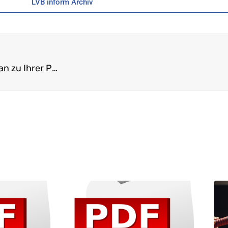
LVB inform Archiv
Alles, was (nicht) recht ist – Fragen an Radio Eriwan zu Ihrer Pensionskasse