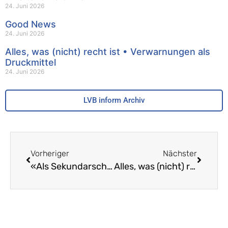
24. Juni 2026
Good News
24. Juni 2026
Alles, was (nicht) recht ist • Verwarnungen als
Druckmittel
24. Juni 2026
LVB inform Archiv
Vorheriger
Nächster
«Als Sekundarschüler hatte ich kein Faible für das Schreiben» – Interview mit Lehrer und Krimiautor Mathias Kressig
Alles, was (nicht) recht ist – Echte Mitwirkung ist Voraussetzung für einen funktionierenden Schulbetrieb