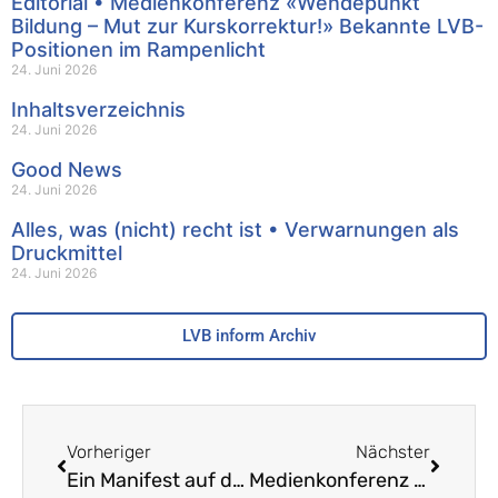
Editorial • Medienkonferenz «Wendepunkt
Bildung – Mut zur Kurskorrektur!» Bekannte LVB-
Positionen im Rampenlicht
24. Juni 2026
Inhaltsverzeichnis
24. Juni 2026
Good News
24. Juni 2026
Alles, was (nicht) recht ist • Verwarnungen als
Druckmittel
24. Juni 2026
LVB inform Archiv
Vorheriger
Nächster
Ein Manifest auf dem Prüfstand • Fachleute, echte und eingebildete, äussern sich zur Schule
Medienkonferenz «Wendepunkt Bildung – Mut zur Kurskorrektur!» • Das Verschwinden der Lehrer – ein Stück in vier Akten