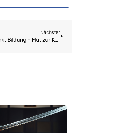
Nächster
Editorial • Medienkonferenz «Wendepunkt Bildung – Mut zur Kurskorrektur!» Bekannte LVB-Positionen im Rampenlicht