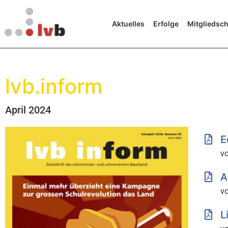
Aktuelles
Erfolge
Mitgliedsch
lvb.inform
April 2024
E
vo
A
vo
L