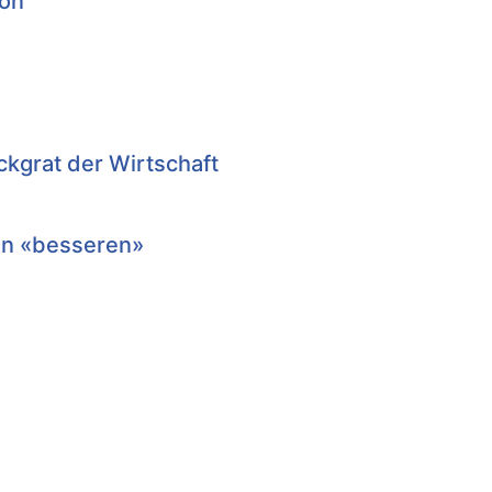
ion
ckgrat der Wirtschaft
nen «besseren»