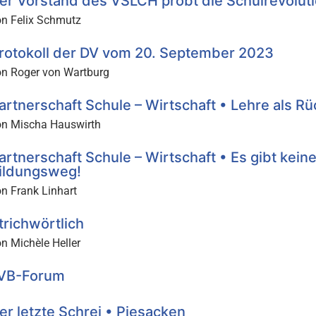
er Vorstand des VSLCH probt die Schulrevolut
on Felix Schmutz
rotokoll der DV vom 20. September 2023
on Roger von Wartburg
artnerschaft Schule – Wirtschaft • Lehre als Rü
on Mischa Hauswirth
artnerschaft Schule – Wirtschaft • Es gibt kei
ildungsweg!
n Frank Linhart
trichwörtlich
n Michèle Heller
VB-Forum
er letzte Schrei • Piesacken