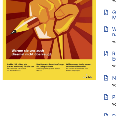
v
G
M
W
n
v
R
E
vo
N
v
P
v