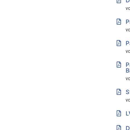
D
v
P
v
P
v
P
B
vo
S
vo
L
D