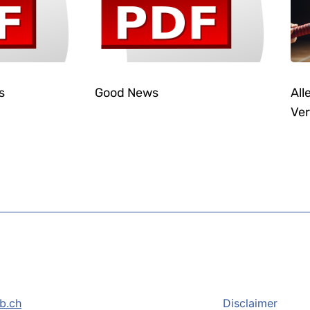
s
Good News
All
Ver
b.ch
Disclaimer