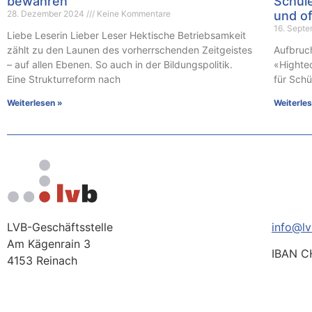
bewahren
Schul
28. Dezember 2024
Keine Kommentare
und o
16. Sept
Liebe Leserin Lieber Leser Hektische Betriebsamkeit
zählt zu den Launen des vorherrschenden Zeitgeistes
Aufbruc
– auf allen Ebenen. So auch in der Bildungspolitik.
«Highte
Eine Strukturreform nach
für Sch
Weiterlesen »
Weiterle
LVB-Geschäftsstelle
info@lv
Am Kägenrain 3
IBAN C
4153 Reinach