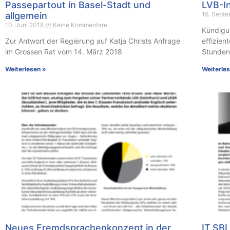
Passepartout in Basel-Stadt und
LVB-I
allgemein
16. Sept
10. Juni 2018
Keine Kommentare
Kündigun
Zur Antwort der Regierung auf Katja Christs Anfrage
effizien
im Grossen Rat vom 14. März 2018
Stundent
Weiterlesen »
Weiterle
Neues Fremdsprachenkonzept in der
IT.SB