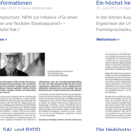
nformationen
Ein höchst h
ember 2017
Keine Kommentare
25. Juni 2017
Kein
gsschutz: NEIN zur Initiative «Für einen
In der letzten Aus
ten und flexiblen Staatsapparat!» –
Ergebnisse der L
afel Sek I
Fremdsprachenkon
sen »
Weiterlesen »
L, SAL und BYOD
Die Heilsbots