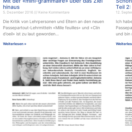
Mit der «mini-grammaire» über das Ziel
Schön
hinaus
Teil 
5. Dezember 2016
Keine Kommentare
12. Sept
Die Kritik von Lehrpersonen und Eltern an den neuen
Ich hab
Passepartout-Lehrmitteln «Mille feuilles» und «Clin
Passepa
d’oeil» ist zu laut geworden…
und bin
Weiterlesen »
Weiterle