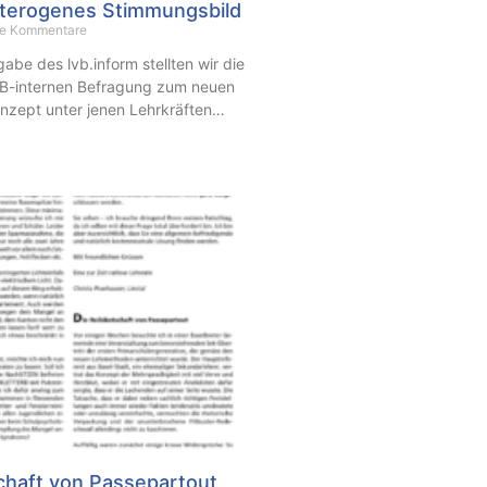
eterogenes Stimmungsbild
e Kommentare
gabe des lvb.inform stellten wir die
VB-internen Befragung zum neuen
zept unter jenen Lehrkräften…
chaft von Passepartout