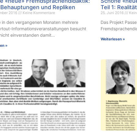
e «neue» Fremdsprachendidaktik:
Schöne «neue
2: Behauptungen und Repliken
Teil 1: Realit
ember 2016
Keine Kommentare
25. Juni 2016
Kein
e in den vergangenen Monaten mehrere
Das Projekt Passe
rtout-Informationsveranstaltungen besucht
Fremdsprachendid
 nicht einverstanden damit…
Weiterlesen »
sen »