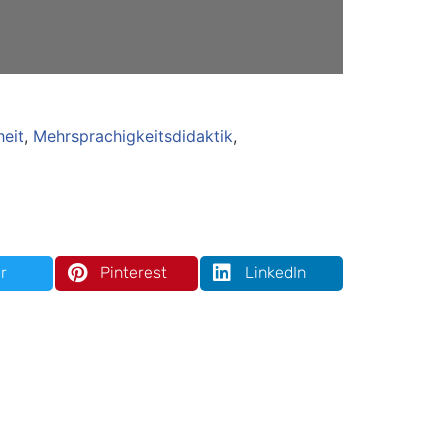
heit
,
Mehrsprachigkeitsdidaktik
,
r
Pinterest
LinkedIn