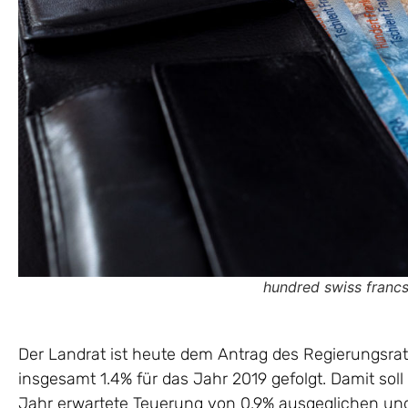
hundred swiss francs
Der Landrat ist heute dem Antrag des Regierungsra
insgesamt 1.4% für das Jahr 2019 gefolgt. Damit soll
Jahr erwartete Teuerung von 0.9% ausgeglichen und