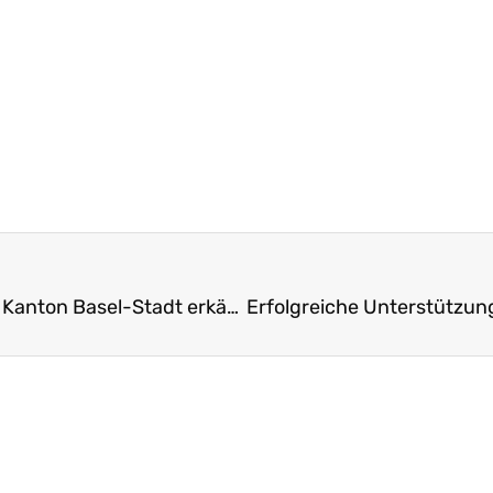
Arbeitszimmerabzug für Mitglied mit Wohnsitz im Kanton Basel-Stadt erkämpft