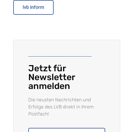
lvb inform
Jetzt für
Newsletter
anmelden
Die neusten Nachrichten und
Erfolge des LVB direkt in Ihrem
Postfach!