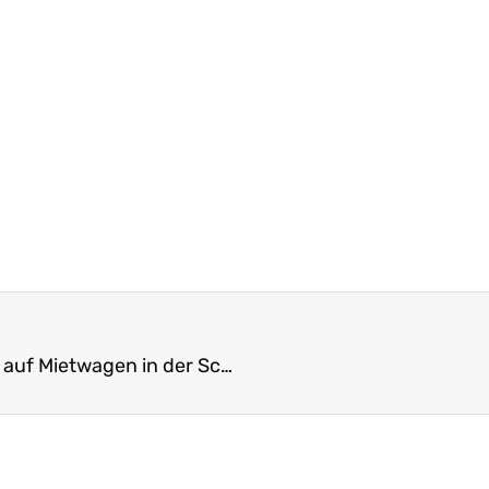
Sixt-Vorteil für LCH-Mitglieder: bis zu 15% Rabatt auf Mietwagen in der Schweiz und vielen Ländern