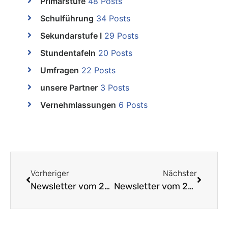
Primarstufe
48 Posts
Schulführung
34 Posts
Sekundarstufe I
29 Posts
Stundentafeln
20 Posts
Umfragen
22 Posts
unsere Partner
3 Posts
Vernehmlassungen
6 Posts
Vorheriger
Nächster
Newsletter vom 25.9.2014: Replik auf eine Kolumne von Daniel Schaub, Mitglied der Fachkommission für Sportfragen des Kantons Basellandschaft, in der «Volksstimme» vom 25. September 2014
Newsletter vom 28.9.2104: Protokoll der Delegierten- und Mitgliederversammlung vom 24.09.2014 verfügbar / Petition des LVB-Komitees «Qualität an den Schulen und in der Ausbildung der Sek I-Lehrkräfte» im Landrat