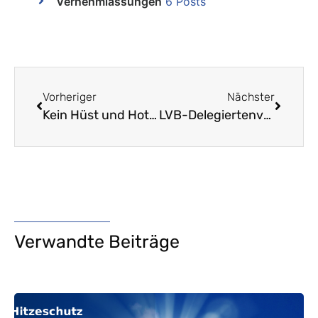
Vernehmlassungen
6 Posts
Vorheriger
Nächster
Kein Hüst und Hott bei der BLPK!
LVB-Delegiertenversammlung beschliesst Lancierung von zwei Volksinitiativen
Verwandte Beiträge